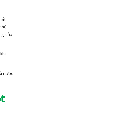
hất
 nhũ
ụng của
khi
ới nước
t