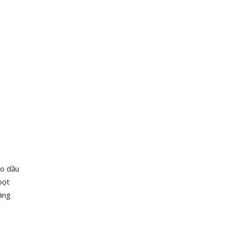
ao dầu
bọt
hàng