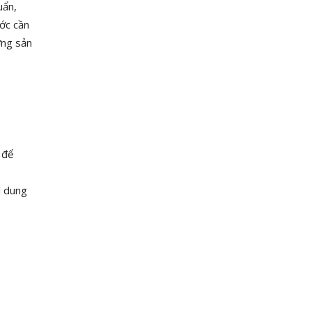
uẩn,
ước cần
ợng sản
để
ì dung