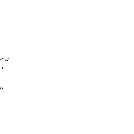
2+
và
ủa
 và