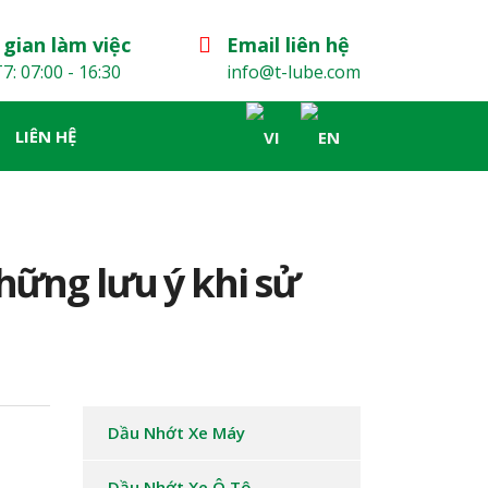
 gian làm việc
Email liên hệ
7: 07:00 - 16:30
info@t-lube.com
LIÊN HỆ
hững lưu ý khi sử
Dầu Nhớt Xe Máy
Dầu Nhớt Xe Ô Tô