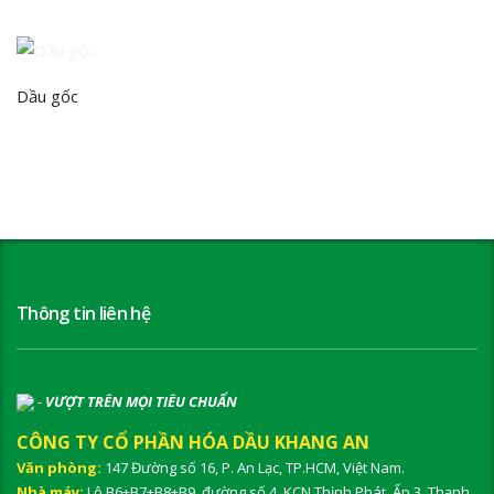
Dầu gốc
Thông tin liên hệ
-
VƯỢT TRÊN MỌI TIÊU CHUẨN
CÔNG TY CỔ PHẦN HÓA DẦU KHANG AN
Văn phòng:
147 Đường số 16, P. An Lạc, TP.HCM, Việt Nam.
Nhà máy:
Lô B6+B7+B8+B9, đường số 4, KCN Thịnh Phát, Ấp 3, Thạnh