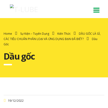
Home
Sự Kiện – Tuyển Dụng
Kiến Thức
DẦU GỐC LÀ GÌ,
CÁC TIÊU CHUẨN PHÂN LOẠI VÀ ỨNG DỤNG BẠN ĐÃ BIẾT?
Dầu
Gốc
Dầu gốc
19/12/2022