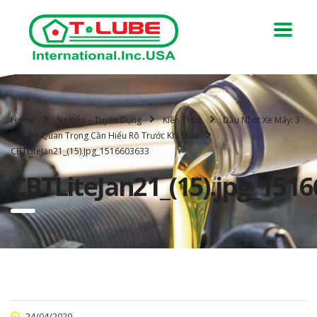
Home
Sự Kiện – Tuyển Dụng
Kiến Thức
Dầu Nhớt Xe Máy: 3
Vấn Đề Quan Trọng Cần Hiểu Rõ Trước Khi Mua
CBTLiteJan21_(15).jpg_1516603633
CBTLiteJan21_(15).jpg_151
24/04/2020